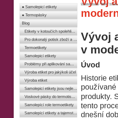
Vývoj a
/
/
Úvodní strana
Blog
Vývoj 
● Samolepicí etikety
modern
● Termopásky
Blog
Etikety v kotoučích spolehlivě označí vaše produkty
Vývoj 
Pro dokonalý potisk zboží a materiálů se používají jednoduché samolepicí termoetikety
v mode
Termoetikety
Samolepicí etikety
Úvod
Problémy při aplikování samolepicích etiket
Výroba etiket pro jakýkoli účel
Historie et
Výroba etiket
používané 
Samolepicí etikety jsou nejlepší!
produkty.
Voskové pásky do termotiskáren - kvalita a čistota vzhledu
tento proce
Samolepící role termoetikety
dnešní dob
Samolepící etikety a tajemství jejich oblíbenosti