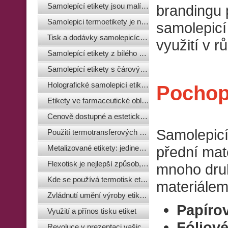
Samolepící etikety jsou malí pomocníci velkého byznysu
brandingu 
Samolepici termoetikety je nove slovo v reklamni branzi
samolepicí 
Tisk a dodávky samolepicích etiket v Plzni
využití v 
Samolepící etikety z bílého pergamenu - jaké jsou jejich výhody
Samolepící etikety s čárovým kódem jsou pomocníky obchodních sítí
Holografické samolepicí etikety a ochranné plomby
Pochope
Etikety ve farmaceutické oblasti
Cenově dostupné a estetické značení parfémů a kosmetiky
Samolepicí 
Použití termotransferových pásek (stuh) pro výrobu etiket
přední mate
Metalizované etikety: jedinečnost a výhody
Flexotisk je nejlepší způsob, jak vytvořit etikety
mnoho druhů
Kde se používá termotisk etiket a jak funguje
materiálem
Zvládnutí umění výroby etiket: Osvědčené strategie pro efektivní
Papírov
Využití a přínos tisku etiket
Fóliové
Revoluce v prezentaci vašich produktů s inovativním tiskem etiket