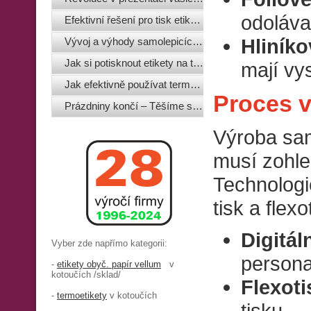
odoláva
Efektivní řešení pro tisk etiket: praktické rady
Hliníko
Vývoj a výhody samolepicích etiket v moderním balení
Jak si potisknout etikety na termotransferové tiskárně
mají vy
Jak efektivně používat termotransferový tisk v různých odvětvích
Proces 
Prázdniny končí – Těšíme se na nové objednávky samolepicích etiket
Výroba sam
musí zohle
Technologie
tisk a fle
Digitáln
Vyber zde napřímo kategorii:
persona
-
etikety obyč. papír vellum
v
kotoučích /sklad/
Flexoti
-
termoetikety
v kotoučích
tisku.