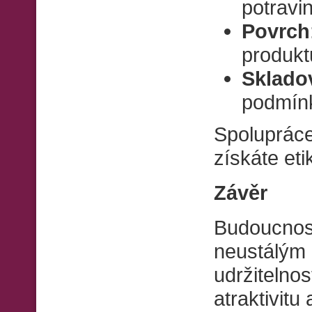
potravin
Povrch
produkt
Sklado
podmínk
Spolupráce 
získáte et
Závěr
Budoucnost
neustálým
udržitelnos
atraktivitu