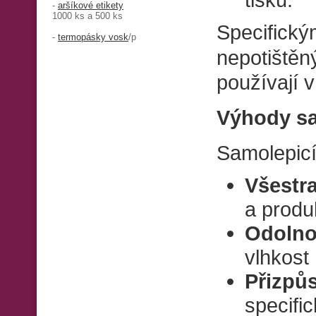
-
aršíkové etikety
1000 ks a 500 ks
Specifický
-
termopásky vosk
/p
nepotiště
používají v
Výhody sa
Samolepicí
Všestr
a produ
Odolno
vlhkost
Přizpůs
specifi